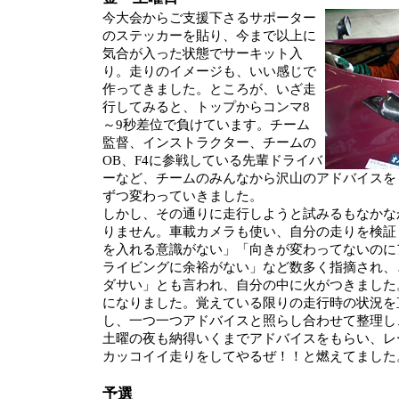
今大会からご支援下さるサポーター
のステッカーを貼り、今まで以上に
気合が入った状態でサーキット入
り。走りのイメージも、いい感じで
作ってきました。ところが、いざ走
行してみると、トップからコンマ8
～9秒差位で負けています。チーム
監督、インストラクター、チームの
OB、F4に参戦している先輩ドライバ
ーなど、チームのみんなから沢山のアドバイスを
ずつ変わっていきました。
しかし、その通りに走行しようと試みるもなかな
りません。車載カメラも使い、自分の走りを検証
を入れる意識がない」「向きが変わってないのに
ライビングに余裕がない」など数多く指摘され、
ダサい」とも言われ、自分の中に火がつきました
になりました。覚えている限りの走行時の状況を
し、一つ一つアドバイスと照らし合わせて整理し
土曜の夜も納得いくまでアドバイスをもらい、レ
カッコイイ走りをしてやるぜ！！と燃えてました
予選