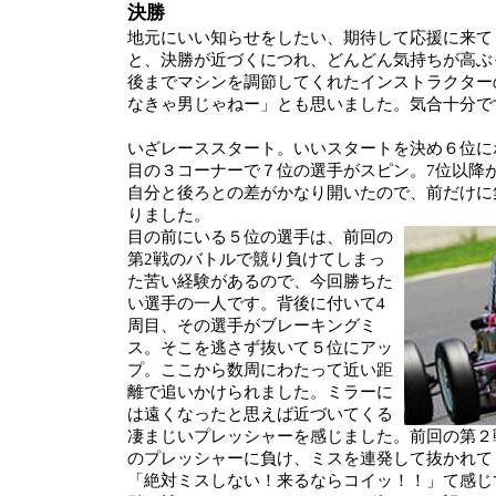
決勝
地元にいい知らせをしたい、期待して応援に来て
と、決勝が近づくにつれ、どんどん気持ちが高ぶ
後までマシンを調節してくれたインストラクター
なきゃ男じゃねー」とも思いました。気合十分で
いざレーススタート。いいスタートを決め６位に
目の３コーナーで７位の選手がスピン。7位以降
自分と後ろとの差がかなり開いたので、前だけに
りました。
目の前にいる５位の選手は、前回の
第2戦のバトルで競り負けてしまっ
た苦い経験があるので、今回勝ちた
い選手の一人です。背後に付いて4
周目、その選手がブレーキングミ
ス。そこを逃さず抜いて５位にアッ
プ。ここから数周にわたって近い距
離で追いかけられました。ミラーに
は遠くなったと思えば近づいてくる
凄まじいプレッシャーを感じました。前回の第２
のプレッシャーに負け、ミスを連発して抜かれて
「絶対ミスしない！来るならコイッ！！」て感じ