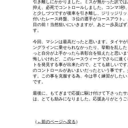
引き離しにかかりました。ミスが無かった訳では
抑え、必死でコントロールしました。コンマ3秒、
と少しづつですが後車を引き離し、ジリッジリッ
付いたレース終盤、３位の選手がコースアウト。
目の前！当然狙いにいきますが、あと一歩及ばず
す。
今回、マシンは最高だったと思います。タイヤが
ングラインに乗せられなかったり、挙動を乱した
っと自分が上手かったら表彰台を狙えたと思いま
悔しいけれど、このレースウィークでさらに速く
トを発見する事が出来たので、とても嬉しいです
のコントロールがあいまいだったという事です。
す。この事を克服する為、今は早く練習がしたい
です。
最後に、もてぎまで応援に駆け付けて下さったサ
は、とても励みになりました。応援ありがとうご
（
←前のページへ戻る
）