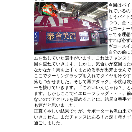
今回はバイ
れているの
もうバイト
つつ、金・
たコーナー
ってる理想
すれば必ず
ざコースイ
自分の前に
ムを出していた選手がいます。これはチャンス！
回を重ねていきます。しかし、気合いが空回った
なかなか１周を上手くまとめる事が出来ませんで
ここでクーリングラップを入れてタイヤを冷やす
落ちつかせました。そして再アタック。今度は次
ーを抜けていきます。「これいいんじゃね？」と
ます。しかしここでイエローフラッグ・・・。前
ないのでアクセルを緩めることに。結局８番手で
も運だと思いました。
正直くやしい結果ですが、サポーターも沢山来て
いきません。まだチャンスはある！と深く考えず
過ごしました。