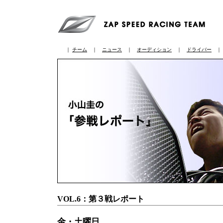
｜
チーム
｜
ニュース
｜
オーディション
｜
ドライバー
VOL.6：第３戦レポート
金・土曜日