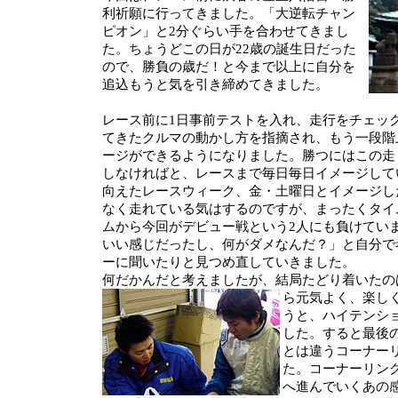
利祈願に行ってきました。「大逆転チャン
ピオン」と2分ぐらい手を合わせてきまし
た。ちょうどこの日が22歳の誕生日だった
ので、勝負の歳だ！と今まで以上に自分を
追込もうと気を引き締めてきました。
レース前に1日事前テストを入れ、走行をチェッ
てきたクルマの動かし方を指摘され、もう一段階
ージができるようになりました。勝つにはこの走
しなければと、レースまで毎日毎日イメージして
向えたレースウィーク、金・土曜日とイメージし
なく走れている気はするのですが、まったくタイ
ムから今回がデビュー戦という2人にも負けてい
いい感じだったし、何がダメなんだ？」と自分で
ーに聞いたりと見つめ直していきました。
何だかんだと考えましたが、結局たどり着い
たの
ら元気よく、楽し
うと、ハイテンシ
した。すると最後
とは違うコーナー
た。コーナーリン
へ進んでいくあの