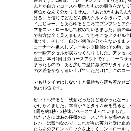
通過です。2周目、ブレーキングで止まりきれず
んとか自力でコースへ戻れたものの順位をかなり
何位かなんて分かりません。「あと8周もあるん
ける」と信じてどんどん前のクルマを抜いていき
イ足じゃー」とあらゆるところでブンブンとアク
マをコントロールして攻めていきました。前の車
で前方は全く見えません。でもそこをアクセル全
魂です。そして、自分が何位か分からないままフ
コーナーへ進入しブレーキング開始のその時、足
か一瞬アクセルが戻らなくなりました。アクセル
直進、本日2回目のコースアウトです。コースサ
まったものの、あと少しで壁に激突でリタイヤと
の大差をかなり追い上げていただけに、このコー
でもリタイヤはしない！と気持ちを落ち着かせゴ
果は16位です。
ピットへ帰ると「残念だったけど速かったなー」
かけられました。本当か？とタイム表を見ると、
1周を約1秒～2秒速いペースで走っていました。
れたときにはあの序盤のコースアウトを悔やみま
レバ」は禁句なので、これが今の実力と受け止め
たらあのフロントロックを上手くコントロールし