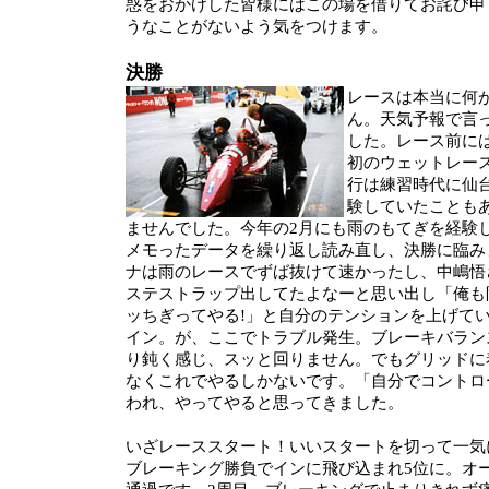
惑をおかけした皆様にはこの場を借りてお詫び申
うなことがないよう気をつけます。
決勝
レースは本当に何
ん。天気予報で言
した。レース前に
初のウェットレー
行は練習時代に仙
験していたことも
ませんでした。今年の2月にも雨のもてぎを経験
メモったデータを繰り返し読み直し、決勝に臨み
ナは雨のレースでずば抜けて速かったし、中嶋悟
ステストラップ出してたよなーと思い出し「俺も
ッちぎってやる!」と自分のテンションを上げて
イン。が、ここでトラブル発生。ブレーキバラン
り鈍く感じ、スッと回りません。でもグリッドに
なくこれでやるしかないです。「自分でコントロ
われ、やってやると思ってきました。
いざレーススタート！いいスタートを切って一気
ブレーキング勝負でインに飛び込まれ5位に。オ