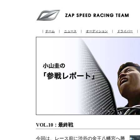
｜
チーム
｜
ニュース
｜
オーディション
｜
ドライバー
VOL.10：最終戦
今回は、レース前に渋谷の金王八幡宮へ勝