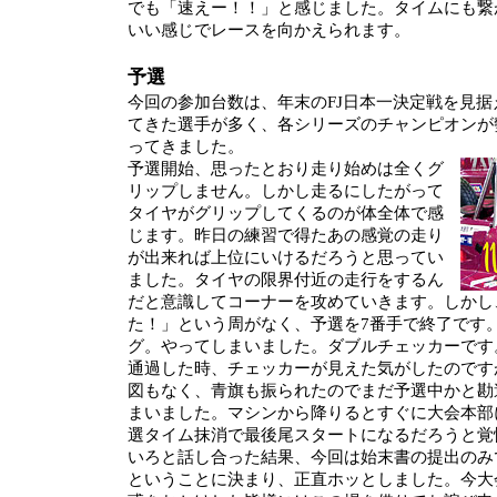
でも「速えー！！」と感じました。タイムにも繋
いい感じでレースを向かえられます。
予選
今回の参加台数は、年末のFJ日本一決定戦を見
てきた選手が多く、各シリーズのチャンピオンが
ってきました。
予選開始、思ったとおり走り始めは全くグ
リップしません。しかし走るにしたがって
タイヤがグリップしてくるのが体全体で感
じます。昨日の練習で得たあの感覚の走り
が出来れば上位にいけるだろうと思ってい
ました。タイヤの限界付近の走行をするん
だと意識してコーナーを攻めていきます。しかし
た！」という周がなく、予選を7番手で終了です
グ。やってしまいました。ダブルチェッカーです
通過した時、チェッカーが見えた気がしたのです
図もなく、青旗も振られたのでまだ予選中かと勘
まいました。マシンから降りるとすぐに大会本部
選タイム抹消で最後尾スタートになるだろうと覚
いろと話し合った結果、今回は始末書の提出のみ
ということに決まり、正直ホッとしました。今大