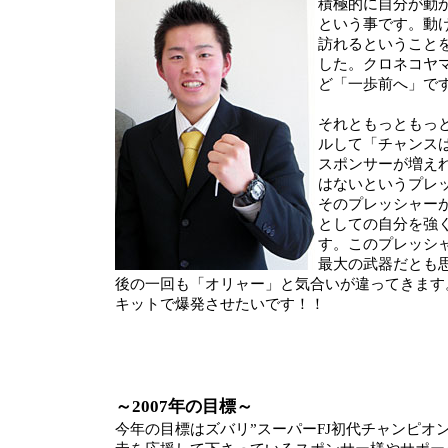
積極的に自分が動
という事です。動
訪れるということ
した。クロネコヤ
ど「一歩前へ」で
それともっともっ
ルして「チャンス
スポンサーが増え
はないというプレ
そのプレッシャー
としての自分を強
す。このプレッシ
最大の武器だとも
後の一回も「オリャー」と気合いが違ってきます
キットで爆発させたいです！！
～2007年の目標～
今年の目標はズバリ”スーパーFJ初代チャンピオ