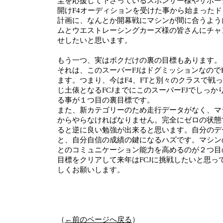
圭を応援して下さっているスポンサー様やサポー
開けF4オーディションを受けた事から始まったド
計画に、なんとか開幕戦にマシンが間に合うよう
ムとウエストレーシングカーズ様の皆さんにチャ
せしたいと思います。
もう一つ、実はボクだけの裏の目標もあります。
それは、このスーパーFJはドグミッションなのでF
ます。つまり、今はF4、FTと別々のクラスで戦
じ土俵となるFCJまでにこのスーパーFJでしっ
る事が１つ目の裏目標です。
また、新カテゴリーのため走行データがなく、マ
からやらなければなりません。完全にゼロの状態
ると逆に良い勉強が出来ると思います。自分のデ
と、自分自信の成績の鍵になるハズです。マシン
とのコミュニケーション能力を高めるのが２つ目
目標をクリアして来年はFCJに挑戦したいと思っ
しくお願いします。
（
←前のページへ戻る
）