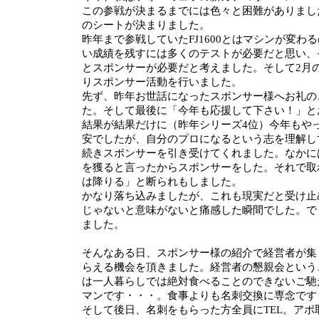
この参戦が決まるまでには色々と困難がありまし
のシートが決まりました。
昨年まで参戦していたFJ1600とはマシンが変わ
い成績を残すには多くのテストが必要だと思い、
とスポンサーが必要だと考えました。そして2月
りスポンサー活動を行いました。
先ず、昨年お世話になったスポンサー様へお礼の
た。そして最後に「今年も応援して下さい！」と
結果が結果だけに（昨年シリーズ4位）今年もや
安でしたが、自分のプロになるという志を理解し
続きスポンサーを引き受けてくれました。なかに
を獲ると言ったからスポンサーをした。それで取
は降りる」と断られもしました。
かなり落ち込みましたが、これも現実だと受け止
じゃないと意味がないと痛感した瞬間でした。で
ました。
そんなある日、スポンサー様の紹介で経営者が集
らえる機会を頂きました。経営者の懇親会という
は一人暮らしでは絶対食べることのできないご馳
マンです・・・。食事よりも名刺交換に専念です
そして後日、名刺をもらった方全員にTEL。アポ