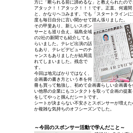
方に「断られる前に諦めるな」と教えられたので
アタック！！アタック！！！です。正直、何週間
と、かなりヘコみます。でも「スタートラインに
度も毎日自分に言い聞かせて踏ん張りました。
その甲斐あり、新しいスポン
サーとも巡り合え、福島全域
の2社の新聞でも紹介しても
らいました。テレビ出演の話
もあり、テレビデビューのチ
ャンスもありましたが結局流
れてしまいました。残念で
す。
今回は地元ばかりではなく、
企画書の書き方という本を何
冊も買って勉強し、初めて企画書らしい企画書を
い他県の企業にもコンタクトを取って企画の提案
をしてやっと掴んだシートです。
シートが決まらない不安さとスポンサーが増えた
か複雑な気持ちのオフシーズンでした。
～今回のスポンサー活動で学んだこと～