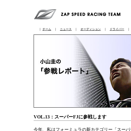
｜
チーム
｜
ニュース
｜
オーディション
｜
ドライバー
VOL.13：スーパーFJに参戦します
今年、私はフォーミュラの新カテゴリー「スーパ