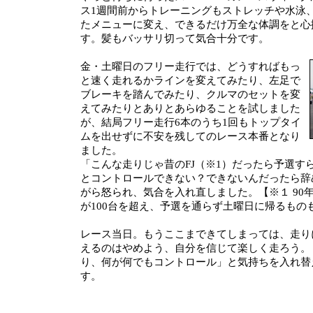
ス1週間前からトレーニングもストレッチや水泳
たメニューに変え、できるだけ万全な体調をと心
す。髪もバッサリ切って気合十分です。
金・土曜日のフリー走行では、どうすればもっ
と速く走れるかラインを変えてみたり、左足で
ブレーキを踏んでみたり、クルマのセットを変
えてみたりとありとあらゆることを試しました
が、結局フリー走行6本のうち1回もトップタイ
ムを出せずに不安を残してのレース本番となり
ました。
「こんな走りじゃ昔のFJ（※1）だったら予選す
とコントロールできない？できないんだったら辞
がら怒られ、気合を入れ直しました。【※１ 90
が100台を超え、予選を通らず土曜日に帰るもの
レース当日。もうここまできてしまっては、走り
えるのはやめよう、自分を信じて楽しく走ろう。
り、何が何でもコントロール」と気持ちを入れ替
す。