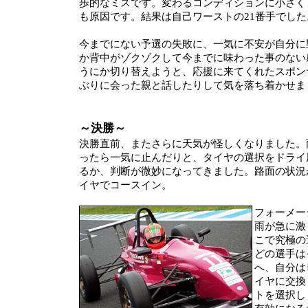
歩的なミスです。変わるコンディションに小さく
も原因です。結果は自己ワーストの21番手でした
今までにない予選の失敗に、一気に不安が自分に
か背中がゾクゾクして今までに味わった事のない
うにか切り替えようと、応援に来てくれたスポン
ぶりに会った親と話したりして気を落ち着かせま
～決勝～
決勝直前、またさらに天気が怪しくなりました。
ったら一気に止んだりと、タイヤの選択をドライ
るか、判断が微妙になってきました。路面の状況
イヤでコースイン。
フォーメー
雨が急に激
こで究極の
どの選手は
へ、自分は
イヤに交換
トを選択し