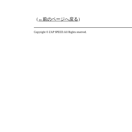
（
←前のページへ戻る
）
Copyright © ZAP SPEED.All Rights reserved.