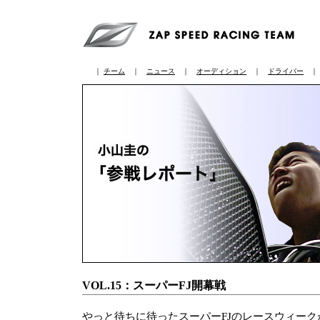
｜
チーム
｜
ニュース
｜
オーディション
｜
ドライバー
VOL.15：スーパーFJ開幕戦
やっと待ちに待ったスーパーFJのレースウィー