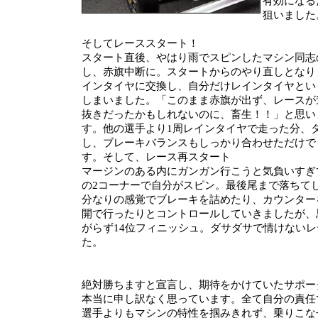
有効になる
狙いました
そしてレーススタート！
スタート直後、やはり雨でスピンしたマシン同志
し、赤旗中断に。スタートからのやり直しとなり
インタイヤに交換し、自分だけレインタイヤとい
しまいました。「このまま赤旗が出ず、レースが
抜きだったかもしれないのに、畜生！！」と思い
す。他の選手より1周レインタイヤで走った分、
し、ブレーキバランスもしっかり合わせただけで
す。そして、レース再スタート
マージンのある内にガンガン行こうと気負いすぎ
の2コーナーで自分がスピン。最後尾まで落ちて
分なりの感覚でブレーキを詰めたり、カウンター
開で行ったりとコントロールしていきましたが、
がらず14位フィニッシュ。ダサダサで情けない
た。
絶対勝ちますと宣言し、期待をかけていたサポー
本当に申し訳なく思っています。全て自分の責任
選手よりもマシンの特性を掴みきれず、乗りこな