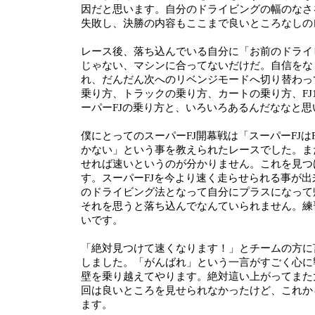
因だと思います。自分のドライビングの幅のなさ
失敗し、決勝の内容もここまで良いところなしの
レース後、落ち込んでいる自分に「お前のドライ
じゃない、マシンに合ってないだけだ。自信をな
れ、だんだん次へのリベンジモードへ切り替わっ
乗り方、トラックの乗り方、カートの乗り方、FJ1
ーパーFJの乗り方と、いろいろあるんだななと思
僕にとってのスーパーFJ開幕戦は「スーパーFJはF
かない」という事を教えられたレースでした。ま
せれば速いというのが分かりません。これを見つ
す。スーパーFJを今より速く走らせられる事が
のドライビング法となって自分にプラスになって
それを思うと落ち込んでなんていられません。練
いです。
「絶対見つけて速くなります！」とチームの方に
しました。「がんばれ」という一言がすごく心に
壁を乗り越えてやります。絶対這い上がってまた
回は良いところを見せられなかったけど、これか
ます。