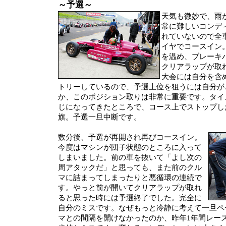
～予選～
天気も微妙で、雨
常に難しいコンデ
れていないので全
イヤでコースイン
を温め、ブレーキ
クリアラップが取
大会には自分を含
トリーしているので、予選上位を狙うには自分が
か、このポジション取りは非常に重要です。タイ
じになってきたところで、コース上でストップし
旗。予選一旦中断です。
数分後、予選が再開され再びコースイン。
今度はマシンが団子状態のところに入って
しまいました。前の車を抜いて「よし次の
周アタックだ」と思っても、また前のクル
マに詰まってしまったりと悪循環の連続で
す。やっと前が開いてクリアラップが取れ
ると思った時には予選終了でした。完全に
自分のミスです。なぜもっと冷静に考えて一旦ペ
マとの間隔を開けなかったのか、昨年1年間レー